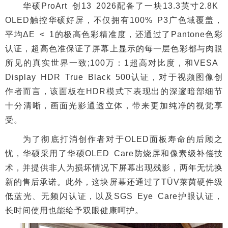
华硕ProArt 创13 2026配备了一块13.3英寸2.8K
OLED触控华硕好屏，不仅拥有100% P3广色域覆盖，
平均ΔE < 1的极高色彩精准度，还通过了Pantone色彩
认证，超高色准保证了屏幕上显示的每一层色彩都与肉眼
所见的真实世界一致;100万：1超高对比度，和VESA
Display HDR True Black 500认证，对于视频图像创
作者而言，该面板在HDR模式下表现出的深邃暗部细节
十分清晰，画面光影通透立体，带来更加纯净的视觉享
受。
为了彻底打消创作者对于OLED面板寿命的后顾之
忧，华硕采用了华硕OLED Care防烧屏和像素级补偿技
术，并提供非人为损坏情况下屏幕出现残影，两年无忧换
新的售后承诺。此外，这块屏幕还通过了TÜV莱茵硬件级
低蓝光、无频闪认证，以及SGS Eye Care护眼认证，
长时间使用也能给予双眼健康呵护。