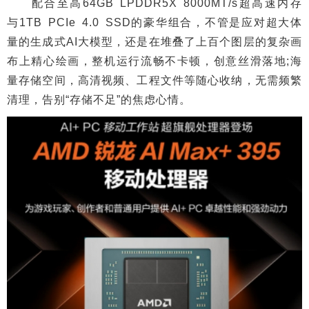
配合至高64GB LPDDR5X 8000MT/s超高速内存
与1TB PCIe 4.0 SSD的豪华组合，不管是应对超大体
量的生成式AI大模型，还是在堆叠了上百个图层的复杂画
布上精心绘画，整机运行流畅不卡顿，创意丝滑落地;海
量存储空间，高清视频、工程文件等随心收纳，无需频繁
清理，告别“存储不足”的焦虑心情。